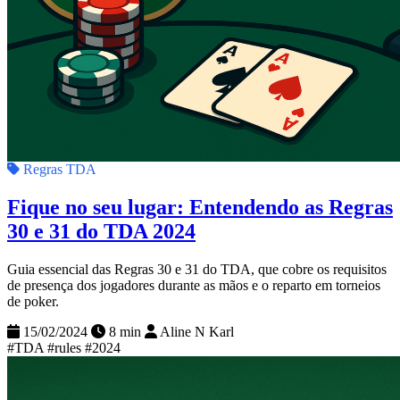
Regras TDA
Fique no seu lugar: Entendendo as Regras
30 e 31 do TDA 2024
Guia essencial das Regras 30 e 31 do TDA, que cobre os requisitos
de presença dos jogadores durante as mãos e o reparto em torneios
de poker.
15/02/2024
8 min
Aline N Karl
#TDA
#rules
#2024