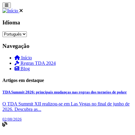
Idioma
Navegação
Início
Regras TDA 2024
Blog
Artigos em destaque
TDA Summit 2026: principais mudanças nas regras dos torneios de poker
O TDA Summit XII realizou-se em Las Vegas no final de junho de
2026. Descubra as...
02/08/2026