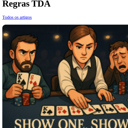
Regras TDA
Todos os artigos